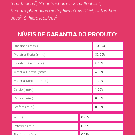
2
2
tumefaciens
, Stenotrophomonas maltophilia
,
2
Stenotrophomonas maltophilia strain DI-6
, Helianthus
2
2
anus
, S. higroscopicus
NÍVEIS DE GARANTIA DO PRODUTO:
Umidade (máx.)
10,00%
Proteína Bruta (mín.)
32,00%
Extrato Etéreo (mín.)
9,00%
Matéria Fibrosa (máx.)
4,00%
Matéria Mineral (máx.)
9,20%
Cálcio (máx.)
1,90%
Cálcio (mín.)
0,85%
Fósforo (mín.)
0,80%
Sódio (mín.)
0,20%
Potássio (mín.)
0,70%
Taurina (mín.)
0,11%