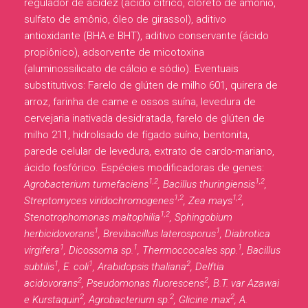
regulador de acidez (ácido cítrico, cloreto de amônio,
sulfato de amônio, óleo de girassol), aditivo
antioxidante (BHA e BHT), aditivo conservante (ácido
propiônico), adsorvente de micotoxina
(aluminossilicato de cálcio e sódio). Eventuais
substitutivos: Farelo de glúten de milho 601, quirera de
arroz, farinha de carne e ossos suína, levedura de
cervejaria inativada desidratada, farelo de glúten de
milho 211, hidrolisado de fígado suíno, bentonita,
parede celular de levedura, extrato de cardo-mariano,
ácido fosfórico. Espécies modificadoras de genes:
1,2
1,2
Agrobacterium tumefaciens
, Bacillus thuringiensis
,
1,2
1,2
Streptomyces viridochromogenes
, Zea mays
,
1,2
Stenotrophomonas maltophilia
, Sphingobium
1
1
herbicidovorans
, Brevibacillus laterosporus
, Diabrotica
1
1
1
virgifera
, Dicossoma sp.
, Thermoccocales spp.
, Bacillus
1
1
2
subtilis
, E. coli
, Arabidopsis thaliana
, Delftia
2
2
acidovorans
, Pseudomonas fluorescens
, B.T. var Azawai
2
2
2
e Kurstaquin
, Agrobacterium sp.
, Glicine max
, A.