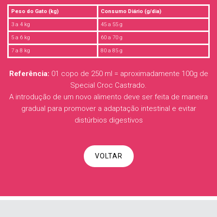
Peso do Gato (kg)
Consumo Diário (g/dia)
3 a 4 kg
45 a 55 g
5 a 6 kg
60 a 70 g
7 a 8 kg
80 a 85 g
Referência:
01 copo de 250 ml = aproximadamente 100g de
Special Croc Castrado.
A introdução de um novo alimento deve ser feita de maneira
gradual para promover a adaptação intestinal e evitar
distúrbios digestivos
VOLTAR