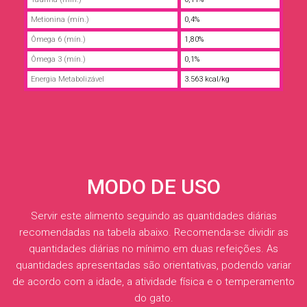
Metionina (mín.)
0,4%
Ômega 6 (mín.)
1,80%
Ômega 3 (mín.)
0,1%
Energia Metabolizável
3.563 kcal/kg
MODO DE USO
Servir este alimento seguindo as quantidades diárias
recomendadas na tabela abaixo. Recomenda-se dividir as
quantidades diárias no mínimo em duas refeições. As
quantidades apresentadas são orientativas, podendo variar
de acordo com a idade, a atividade física e o temperamento
do gato.