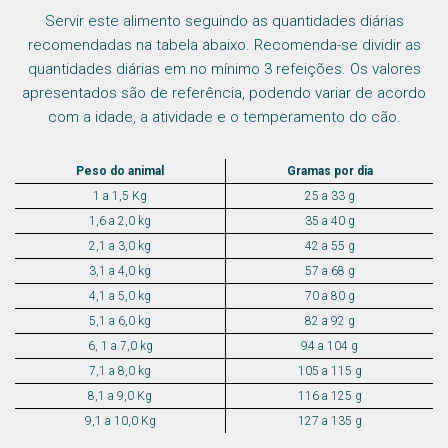
Servir este alimento seguindo as quantidades diárias
recomendadas na tabela abaixo. Recomenda-se dividir as
quantidades diárias em no mínimo 3 refeições. Os valores
apresentados são de referência, podendo variar de acordo
com a idade, a atividade e o temperamento do cão.
Peso do animal
Gramas por dia
1 a 1,5 Kg
25 a 33 g
1,6 a 2,0 kg
35 a 40 g
2,1 a 3,0 kg
42 a 55 g
3,1 a 4,0 kg
57 a 68 g
4,1 a 5,0 kg
70 a 80 g
5,1 a 6,0 kg
82 a 92 g
6, 1 a 7,0 kg
94 a 104 g
7,1 a 8,0 kg
105 a 115 g
8,1 a 9,0 Kg
116 a 125 g
9,1 a 10,0 Kg
127 a 135 g