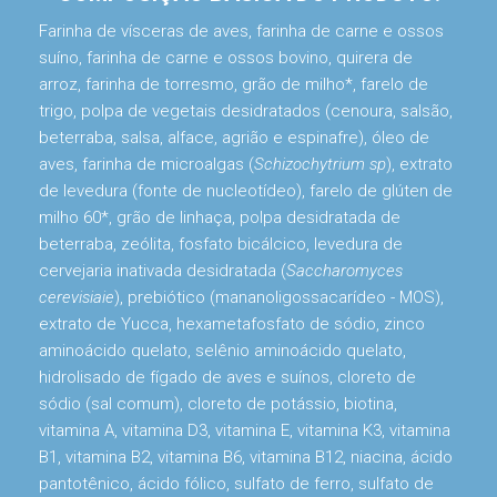
Farinha de vísceras de aves, farinha de carne e ossos
suíno, farinha de carne e ossos bovino, quirera de
arroz, farinha de torresmo, grão de milho*, farelo de
trigo, polpa de vegetais desidratados (cenoura, salsão,
beterraba, salsa, alface, agrião e espinafre), óleo de
aves, farinha de microalgas (
Schizochytrium sp
), extrato
de levedura (fonte de nucleotídeo), farelo de glúten de
milho 60*, grão de linhaça, polpa desidratada de
beterraba, zeólita, fosfato bicálcico, levedura de
cervejaria inativada desidratada (
Saccharomyces
cerevisiaie
), prebiótico (mananoligossacarídeo - MOS),
extrato de Yucca, hexametafosfato de sódio, zinco
aminoácido quelato, selênio aminoácido quelato,
hidrolisado de fígado de aves e suínos, cloreto de
sódio (sal comum), cloreto de potássio, biotina,
vitamina A, vitamina D3, vitamina E, vitamina K3, vitamina
B1, vitamina B2, vitamina B6, vitamina B12, niacina, ácido
pantotênico, ácido fólico, sulfato de ferro, sulfato de