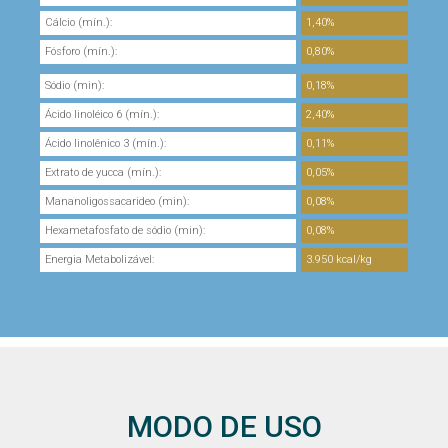
Cálcio (mín.):
1,40%
Fósforo (mín.):
0,80%
Sódio (min):
0,18%
Ácido linoléico 6 (mín.):
2,40%
Ácido linolênico 3 (mín.):
0,11%
Extrato de yucca (mín.):
0,05%
Mananoligossacarideo (min):
0,08%
Hexametafosfato de sódio (min):
0,08%
Energia Metabolizável:
3.950 kcal/kg
MODO DE USO