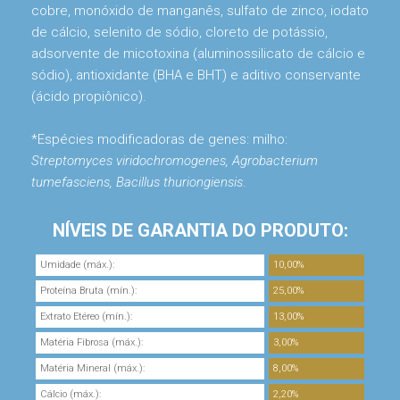
cobre, monóxido de manganês, sulfato de zinco, iodato
de cálcio, selenito de sódio, cloreto de potássio,
adsorvente de micotoxina (aluminossilicato de cálcio e
sódio), antioxidante (BHA e BHT) e aditivo conservante
(ácido propiônico).
*Espécies modificadoras de genes: milho:
Streptomyces viridochromogenes, Agrobacterium
tumefasciens, Bacillus thuriongiensis
.
NÍVEIS DE GARANTIA DO PRODUTO:
Umidade (máx.):
10,00%
Proteína Bruta (mín.):
25,00%
Extrato Etéreo (mín.):
13,00%
Matéria Fibrosa (máx.):
3,00%
Matéria Mineral (máx.):
8,00%
Cálcio (máx.):
2,20%