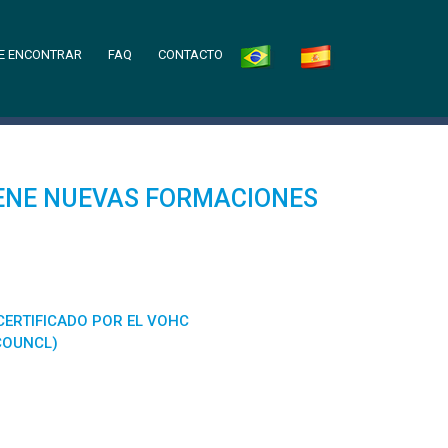
E ENCONTRAR
FAQ
CONTACTO
IENE NUEVAS FORMACIONES
USTENTABLE Y EFICAZ.
CERTIFICADO POR EL VOHC
COUNCL)
 trataba uno de sus pacientes que
 momentos de repentina mejoría. Tras
 su consumo habitual del alga