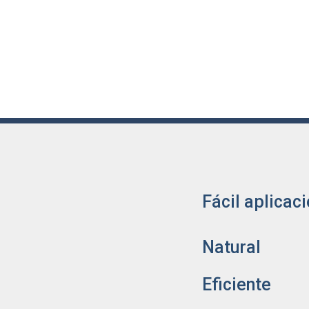
Y con la cooperación de veterinarios,
transgénicos y con la adición de
Plaqu
Fácil aplicac
Natural
Eficiente