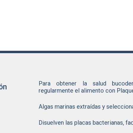
 hemos desarrollado una fórmula única, extremadame
eOff
.
®
Para obtener la salud bucode
ión
regularmente el alimento con Plaqu
Algas marinas extraídas y seleccion
Disuelven las placas bacterianas, fac