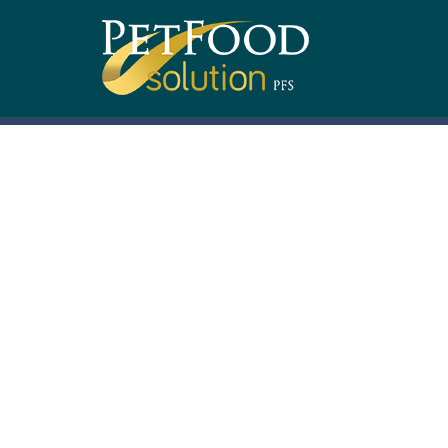
La historia de
PlaqueOff
empieza en 
®
presentaba acumulación crónica de sar
investigar el caso, el dentista identif