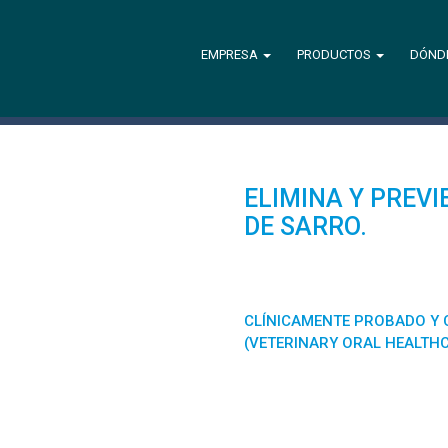
EMPRESA
PRODUCTOS
DÓND
ELIMINA Y PREV
DE SARRO.
100% NATURAL, S
CLÍNICAMENTE PROBADO Y 
(VETERINARY ORAL HEALTH
los años 70, cuando el dentista sueco Sune Wikner
ro. A lo largo del tratamiento, observó que había
icó una relación entre la mejoría de su paciente con