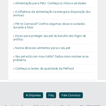
» Alimentação para Pets: Conheça os mitos e verdades
» A influência da alimentação na energia e disposição dos
animais
» Pet no Carnaval? Confira algumas dicas e cuidados
durante a folia!
» Dicas para proteger seu pet do barulho dos fogos de
artifício.
» Nunca dê esses alimentos para o seu pet
» Seu pet está com mau hálito? Saiba como resolver esse
problema
» Conheça os testes de qualidade da PetFood
A Empresa
Faq
Fale Conosco