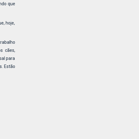
indo que
e, hoje,
trabalho
os cães,
sal para
s. Estão