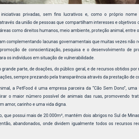
iciativas privadas, sem fins lucrativos e, como o próprio nome 
ravés da união de pessoas que compartilham interesses e objetivos
reas como direitos humanos, meio ambiente, proteção animal, entre o
atuam complementando lacunas governamentais que muitas vezes não 
 promoção de conscientização, pesquisa e o desenvolvimento de pro
a os indivíduos em situação de vulnerabilidade.
rande parte, de doações, do público geral, e de recursos obtidos por
ações, sempre prezando pela transparência através da prestação de c
imal, a PetFood é uma empresa parceira da “Cão Sem Dono”, uma
irar o maior número possível de animais das ruas, promovendo tra
m amor, carinho e uma vida digna.
o, que possui mais de 20.000m², mantém dois abrigos no Sul de Minas
então, abandonados, onde dividem igualmente todos os recursos re