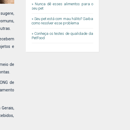
» Nunca dê esses alimentos para o
seu pet
sugere,
» Seu pet está com mau hálito? Saiba
 comuns,
como resolver esse problema
utras.
» Conheça os testes de qualidade da
PetFood
recebem
jetos e
 meio de
ontas.
 ONG de
tamento
 Gerais,
cebidos,