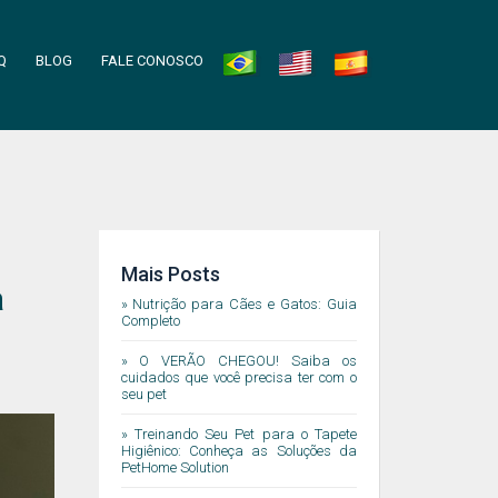
Q
BLOG
FALE CONOSCO
Mais Posts
a
» Nutrição para Cães e Gatos: Guia
Completo
» O VERÃO CHEGOU! Saiba os
cuidados que você precisa ter com o
seu pet
» Treinando Seu Pet para o Tapete
Higiênico: Conheça as Soluções da
PetHome Solution